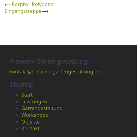
⟵
Porphyr Polygonal
Eingangstreppe
⟶
Freiwerk Gartengestaltung
kontakt@freiwerk-gartengestaltung.de
Sitemap
Start
Leistungen
Gartengestaltung
Workshops
Objekte
Kontakt